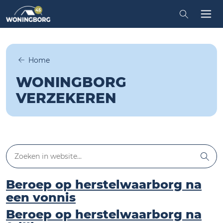
Zoeken in
Tog
Home
WONINGBORG
VERZEKEREN
Zoeken in website
Zoe
Beroep op herstelwaarborg na
een vonnis
Beroep op herstelwaarborg na