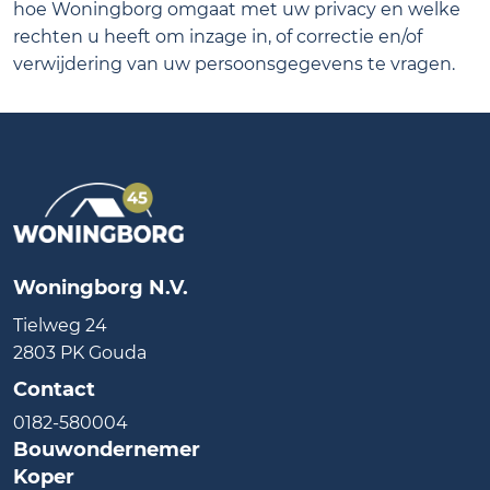
hoe Woningborg omgaat met uw privacy en welke
rechten u heeft om inzage in, of correctie en/of
verwijdering van uw persoonsgegevens te vragen.
Woningborg N.V.
Tielweg 24
2803 PK Gouda
Contact
0182-580004
Bouwondernemer
Koper