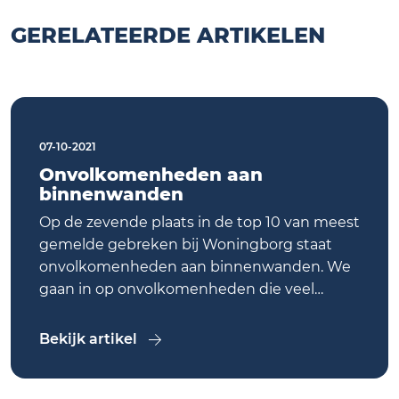
GERELATEERDE ARTIKELEN
07-10-2021
Onvolkomenheden aan
binnenwanden
Op de zevende plaats in de top 10 van meest
gemelde gebreken bij Woningborg staat
onvolkomenheden aan binnenwanden. We
gaan in op onvolkomenheden die veel
voorkomen, waar u als ondernemer aan
moet voldoen en hoe u deze klachten kunt
Bekijk artikel
voorkomen.