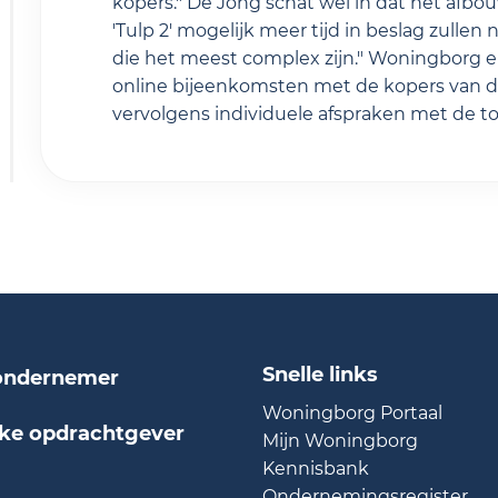
kopers." De Jong schat wel in dat het afbou
'Tulp 2' mogelijk meer tijd in beslag zullen
die het meest complex zijn." Woningborg 
online bijeenkomsten met de kopers van d
vervolgens individuele afspraken met de 
Snelle links
ndernemer
Woningborg Portaal
jke opdrachtgever
Mijn Woningborg
Kennisbank
Ondernemingsregister