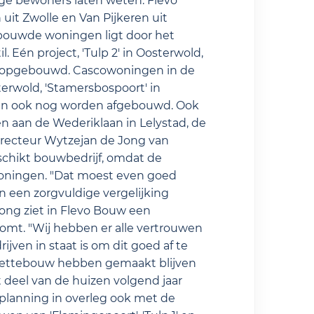
ge bewoners laten weten. Flevo
it Zwolle en Van Pijkeren uit
ouwde woningen ligt door het
 Eén project, 'Tulp 2' in Oosterwold,
n opgebouwd. Cascowoningen in de
sterwold, 'Stamersbospoort' in
eten ook nog worden afgebouwd. Ook
n aan de Wederiklaan in Lelystad, de
irecteur Wytzejan de Jong van
chikt bouwbedrijf, omdat de
woningen. "Dat moest even goed
n een zorgvuldige vergelijking
ong ziet in Flevo Bouw een
omt. "Wij hebben er alle vertrouwen
jven in staat is om dit goed af te
 Hettebouw hebben gemaakt blijven
 deel van de huizen volgend jaar
 planning in overleg ook met de