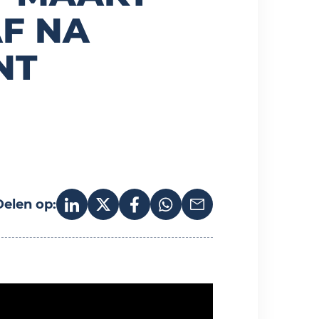
F NA
NT
Delen op:
Deel op LinkedIn