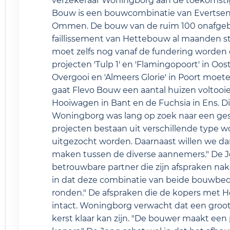
verzekeraar Woningborg aan de toekomsti
Bouw is een bouwcombinatie van Evertsen u
Ommen. De bouw van de ruim 100 onafgeb
faillissement van Hettebouw al maanden stil.
moet zelfs nog vanaf de fundering worde
projecten 'Tulp 1' en 'Flamingopoort' in Oo
Overgooi en 'Almeers Glorie' in Poort mo
gaat Flevo Bouw een aantal huizen voltooie
Hooiwagen in Bant en de Fuchsia in Ens. D
Woningborg was lang op zoek naar een ges
projecten bestaan uit verschillende type 
uitgezocht worden. Daarnaast willen we da
maken tussen de diverse aannemers." De J
betrouwbare partner die zijn afspraken nak
in dat deze combinatie van beide bouwbedri
ronden." De afspraken die de kopers met
intact. Woningborg verwacht dat een groot
kerst klaar kan zijn. "De bouwer maakt een