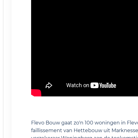
Flevo Bouw gaat zo'n 100 woningen in Flev
faillissement van Hettebouw uit Marknesse 