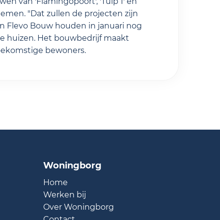
wen van 'Flamingopoort', 'Tulp 1' en
 nemen. "Dat zullen de projecten zijn
en Flevo Bouw houden in januari nog
e huizen. Het bouwbedrijf maakt
toekomstige bewoners.
Woningborg
Home
Werken bij
Over Woningborg
Contact