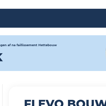
n
en af na faillissement Hettebouw
K
en
FLEVO BOU