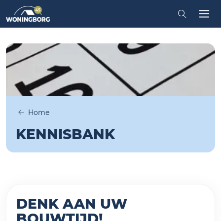
iten
Zoeken in
Tog
Home
KENNISBANK
DENK AAN UW
BOUWTIJD!